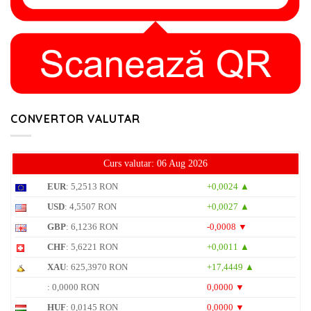
CONVERTOR VALUTAR
Curs valutar: 06 Aug 2026
EUR
: 5,2513 RON
+0,0024 ▲
USD
: 4,5507 RON
+0,0027 ▲
GBP
: 6,1236 RON
-0,0008 ▼
CHF
: 5,6221 RON
+0,0011 ▲
XAU
: 625,3970 RON
+17,4449 ▲
: 0,0000 RON
0,0000 ▼
HUF
: 0,0145 RON
0,0000 ▼