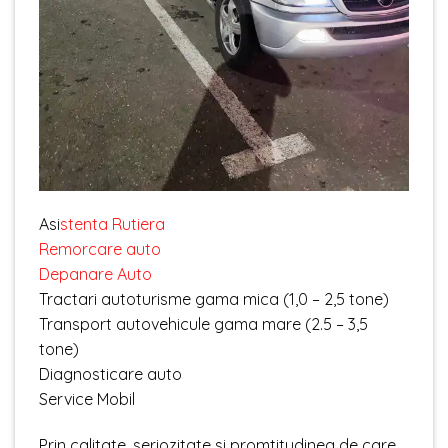
Asi
stenta Rutiera
Remorcare auto
Depanare Auto
Tractari autoturisme gama mica (1,0 – 2,5 tone)
Transport autovehicule gama mare (2.5 – 3,5
tone)
Diagnosticare auto
Service Mobil
Prin calitate, seriozitate si promtitudinea de care