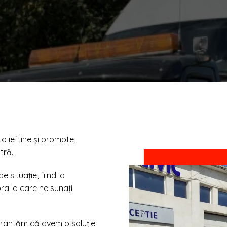
o ieftine și prompte,
tră.
 situație, fiind la
ra la care ne sunați
garantăm că avem o soluție