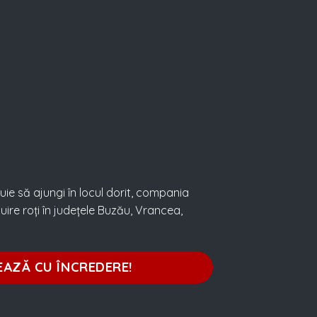
uie să ajungi în locul dorit, compania
cuire roți în județele Buzău, Vrancea,
EAZĂ CU ÎNCREDERE!