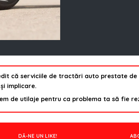
dit că serviciile de tractări auto prestate 
și implicare.
m de utilaje pentru ca problema ta să fie re
DĂ-NE UN LIKE!
AB