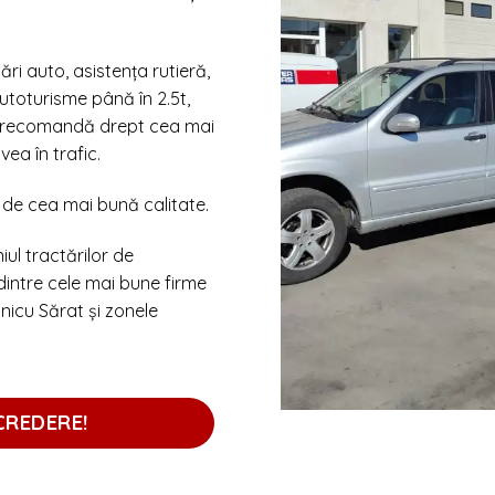
ri auto, asistența rutieră,
utoturisme până în 2.5t,
ne recomandă drept cea mai
ea în trafic.
o de cea mai bună calitate.
ul tractărilor de
intre cele mai bune firme
nicu Sărat și zonele
CREDERE!