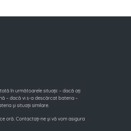
tată în următoarele situații: – dacă ați
nă – dacă vi s-a descărcat bateria –
eria și situații similare.
rice oră. Contactați-ne și vă vom asigura