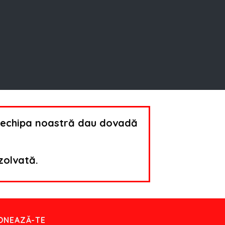
de echipa noastră dau dovadă
zolvată.
ONEAZĂ-TE