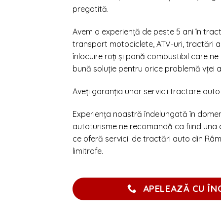
pregatită.
Avem o experiență de peste 5 ani în tractă
transport motociclete, ATV-uri, tractări a
înlocuire roți și pană combustibil care 
bună soluție pentru orice problemă vței av
Aveți garanția unor servicii tractare aut
Experiența noastră îndelungată în domeni
autoturisme ne recomandă ca fiind una d
ce oferă servicii de tractări auto din Râm
limitrofe.
APELEAZĂ CU ÎN