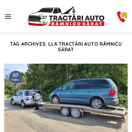
Skip
to
content
TAG ARCHIVES:
LLA TRACTĂRI AUTO RÂMNICU
SĂRAT
07
nov.