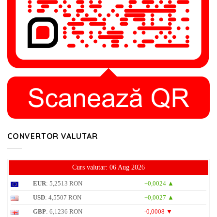
CONVERTOR VALUTAR
Curs valutar: 06 Aug 2026
EUR
: 5,2513 RON
+0,0024 ▲
USD
: 4,5507 RON
+0,0027 ▲
GBP
: 6,1236 RON
-0,0008 ▼