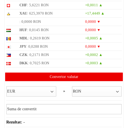
CHF
: 5,6221 RON
+0,0011 ▲
XAU
: 625,3970 RON
+17,4449 ▲
: 0,0000 RON
0,0000 ▼
HUF
: 0,0145 RON
0,0000 ▼
MDL
: 0,2619 RON
+0,0005 ▲
JPY
: 0,0288 RON
0,0000 ▼
CZK
: 0,2171 RON
+0,0002 ▲
DKK
: 0,7025 RON
+0,0003 ▲
Convertor valutar
»
Rezultat:
-